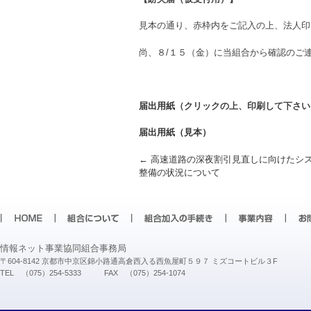
見本の通り、赤枠内をご記入の上、法人印
尚、８/１５（金）に当組合から確認のご
届出用紙
（クリックの上、印刷して下さい
届出用紙（見本）
Post navigation
←
高速道路の深夜割引見直しに向けたシ
整備の状況について
情報ネット事業協同組合事務局
〒604-8142 京都市中京区錦小路通高倉西入る西魚屋町５９７ ミズコートビル３F
TEL （075）254-5333 FAX （075）254-1074