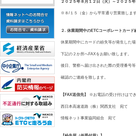
２０２５
年８月１２日（火）～２０２５
※８/１５（金）から平常通り営業致しま
２
.
休業期間中の
ETC
コーポレートカード
休業期間中にカードの紛失等が発生した場
下記の２か所へFAXをお願い致します。
後日、警察へ届け出された際の受理番号等
確認のご連絡を致します。
【
FAX送信
先】
※お電話の受け付けはで
西日本高速道路（株）関西支社 宛て 
情報ネット事業協同組合 宛て F
【紛失届（仮受付用）】