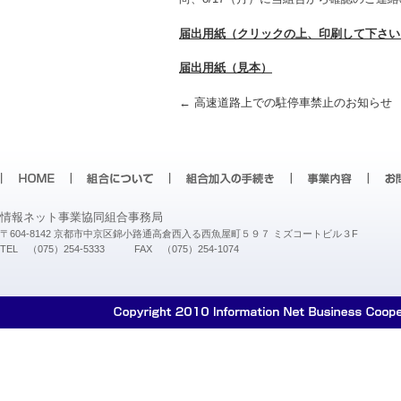
届出用紙
（クリックの上、印刷して下さい
届出用紙（見本）
Post navigation
←
高速道路上での駐停車禁止のお知らせ
情報ネット事業協同組合事務局
〒604-8142 京都市中京区錦小路通高倉西入る西魚屋町５９７ ミズコートビル３F
TEL （075）254-5333 FAX （075）254-1074