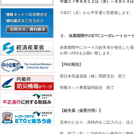
平成２７年８月１２日（水）～８月１４日
※8/17（月）から平常通り営業致します。
２. 休業期間中のETCコーポレートカー
休業期間中にカードの紛失等が発生した場
か所へFAXをお願い致します。
【FAX宛先】
西日本高速道路（株）関西支社 宛て F
情報ネット事業協同組合 宛て F
【紛失届（仮受付用）】
見本のとおり、赤枠内をご記入の上、法人
尚、8/17（月）に当組合から確認のご連