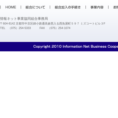
情報ネット事業協同組合事務局
〒604-8142 京都市中京区錦小路通高倉西入る西魚屋町５９７ ミズコートビル３F
TEL （075）254-5333 FAX （075）254-1074