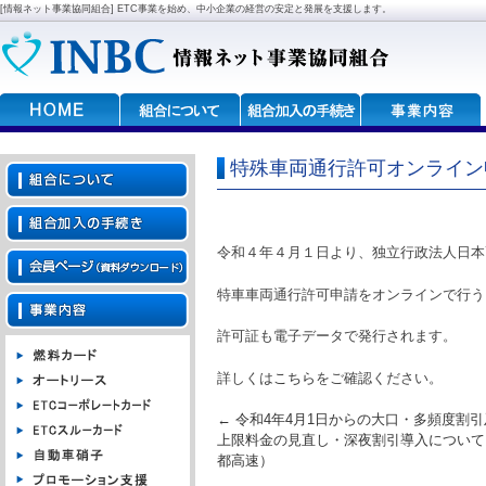
[情報ネット事業協同組合] ETC事業を始め、中小企業の経営の安定と発展を支援します。
特殊車両通行許可オンライン
令和４年４月１日より、独立行政法人日本
特車車両通行許可申請をオンラインで行う
許可証も電子データで発行されます。
詳しくは
こちら
をご確認ください。
Post navigation
←
令和4年4月1日からの大口・多頻度割引
上限料金の見直し・深夜割引導入について
都高速）