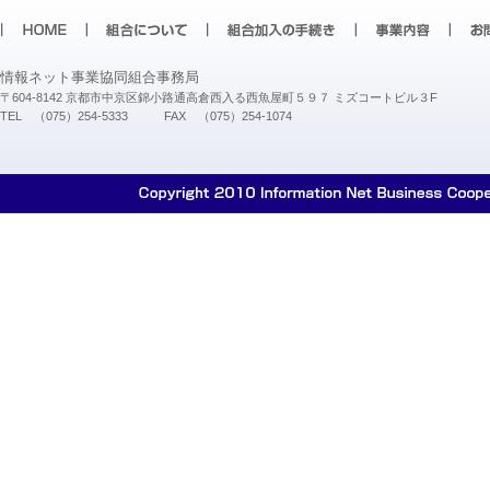
情報ネット事業協同組合事務局
〒604-8142 京都市中京区錦小路通高倉西入る西魚屋町５９７ ミズコートビル３F
TEL （075）254-5333 FAX （075）254-1074