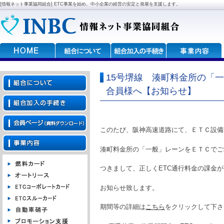
[情報ネット事業協同組合] ETC事業を始め、中小企業の経営の安定と発展を支援します。
15号堺線 湊町料金所の「
合員様へ【お知らせ】
このたび、阪神高速道路にて、ＥＴＣ設備
湊町料金所の「一般」レーンをＥＴＣでご
つきまして、正しくETC通行料金の課金
お知らせ致します。
期間等の詳細は
こちら
をクリックして下さ