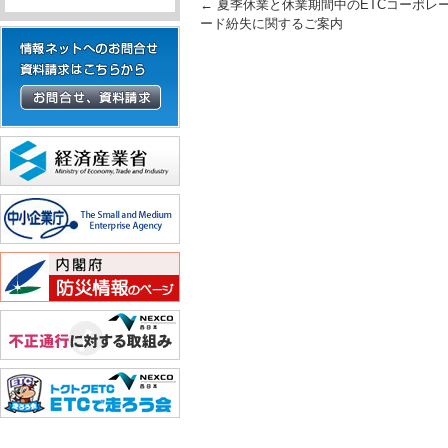
Post navigation
←
夏季休業と休業期間中のETCコーポレ
ード紛失に関するご案内